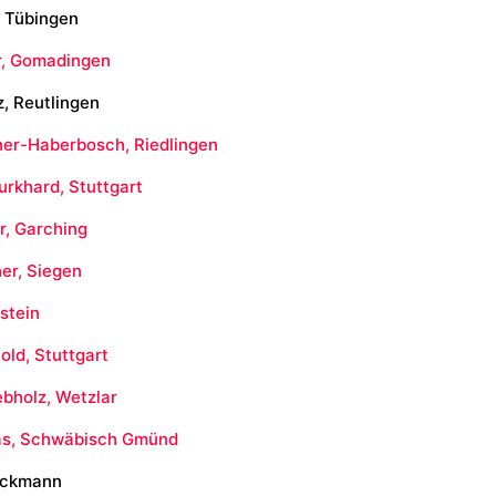
g, Tübingen
r, Gomadingen
, Reutlingen
lner-Haberbosch, Riedlingen
urkhard, Stuttgart
r, Garching
er, Siegen
stein
old, Stuttgart
ebholz, Wetzlar
as, Schwäbisch Gmünd
eckmann