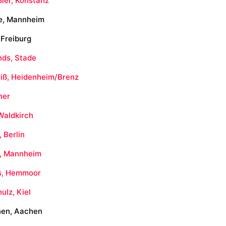
ler, Konstanz
e, Mannheim
 Freiburg
ds, Stade
iß, Heidenheim/Brenz
ner
Waldkirch
, Berlin
l, Mannheim
ns, Hemmoor
ulz, Kiel
nen, Aachen