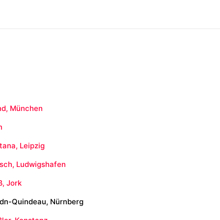
nd, München
n
tana, Leipzig
tsch, Ludwigshafen
ß, Jork
ydn-Quindeau, Nürnberg