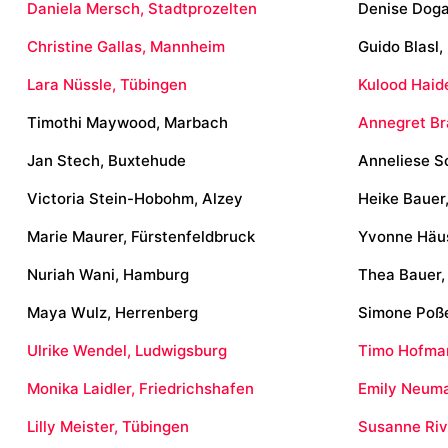
Daniela Mersch, Stadtprozelten
Denise Doga
Christine Gallas, Mannheim
Guido Blasl,
Lara Nüssle, Tübingen
Kulood Haide
Timothi Maywood, Marbach
Annegret Br
Jan Stech, Buxtehude
Anneliese S
Victoria Stein-Hobohm, Alzey
Heike Bauer
Marie Maurer, Fürstenfeldbruck
Yvonne Häus
Nuriah Wani, Hamburg
Thea Bauer
Maya Wulz, Herrenberg
Simone Poße
Ulrike Wendel, Ludwigsburg
Timo Hofma
Monika Laidler, Friedrichshafen
Emily Neuma
Lilly Meister, Tübingen
Susanne Riv