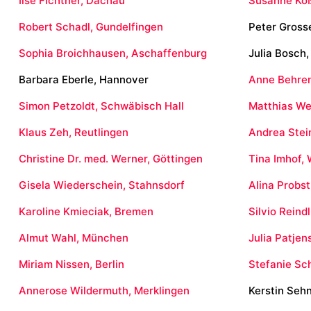
Ilse Fichtner, Dachau
Susanne Köß
Robert Schadl, Gundelfingen
Peter Gross
Sophia Broichhausen, Aschaffenburg
Julia Bosch,
Barbara Eberle, Hannover
Anne Behren
Simon Petzoldt, Schwäbisch Hall
Matthias We
Klaus Zeh, Reutlingen
Andrea Stei
Christine Dr. med. Werner, Göttingen
Tina Imhof, 
Gisela Wiederschein, Stahnsdorf
Alina Probst
Karoline Kmieciak, Bremen
Silvio Reind
Almut Wahl, München
Julia Patje
Miriam Nissen, Berlin
Stefanie Sch
Annerose Wildermuth, Merklingen
Kerstin Seh