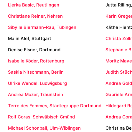
Ljerka Basic, Reutlingen
Jutta Rillin
Christiane Reiner, Nehren
Karin Grege
Sibylle Biermann-Rau, Tübingen
Käthe Hientz
Malin Alef, Stuttgart
Christa Zöl
Denise Elsner, Dortmund
Stephanie B
Isabelle Köder, Rottenburg
Moritz Maye
Saskia Nitschmann, Berlin
Judith Stüch
Ulrike Wendel, Ludwigsburg
Andrea Gold
Andrea Mozer, Traunstein
Gabriele Arn
Terre des Femmes, Städtegruppe Dortmund
Hildegard R
Rolf Coras, Schwäbisch Gmünd
Andrea Cor
Michael Schönball, Ulm-Wiblingen
Christina B