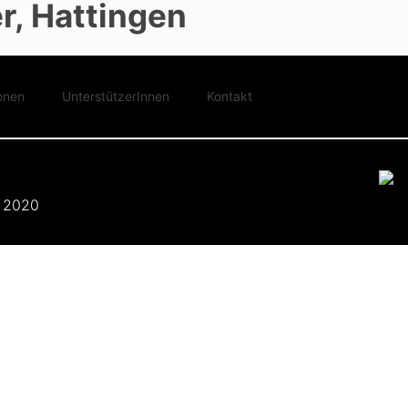
, Hattingen
onen
UnterstützerInnen
Kontakt
 2020