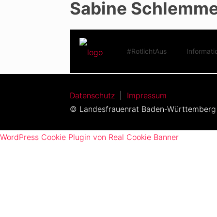
Sabine Schlemmer
#RotlichtAus
Informati
Kein Kommentar!
Datenschutz
|
Impressum
© Landesfrauenrat Baden-Württemberg
WordPress Cookie Plugin von Real Cookie Banner