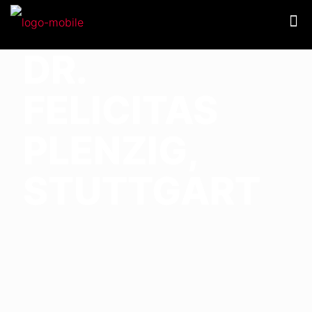
DR.
FELICITAS
PLENZIG,
STUTTGART