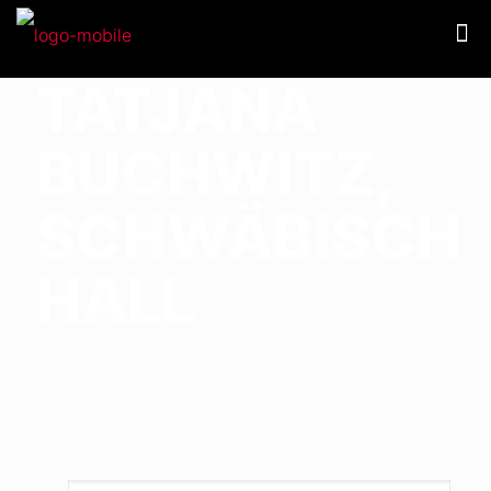
TATJANA
BUCHWITZ,
SCHWÄBISCH
HALL