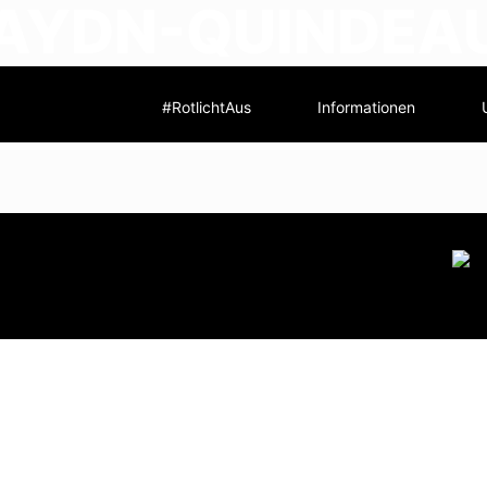
HAYDN-QUINDEAU
G
#RotlichtAus
Informationen