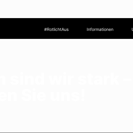
#RotlichtAus
Informationen
sind wir stark –
en Sie uns!