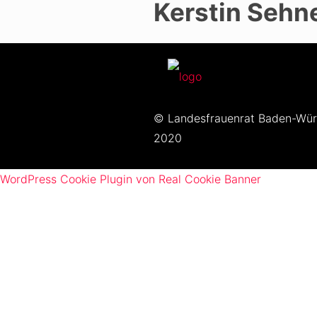
Kerstin Sehn
Datenschutz
|
Impressum
© Landesfrauenrat Baden-Wü
2020
WordPress Cookie Plugin von Real Cookie Banner