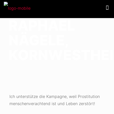
RAPHAEL
NÄGELE,
KORNWESTHE
Ich unterstütze die Kampagne, weil Prostitution
menschenverachtend ist und Leben zerstört!