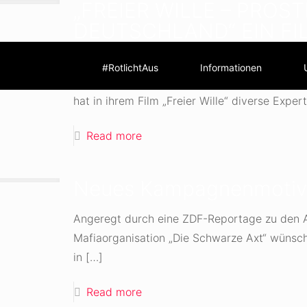
„FREIER WILLE – PROST
DEUTSCHLAND“ EIN FI
BREYMAIER
#RotlichtAus
Informationen
Die Bundestagsabgeordnete und zweite Vorsi
hat in ihrem Film „Freier Wille“ diverse Expert
Read more
Neues Kampagnenmotiv 
Angeregt durch eine ZDF-Reportage zu den Ak
Mafiaorganisation „Die Schwarze Axt“ wünsch
in
[…]
Read more