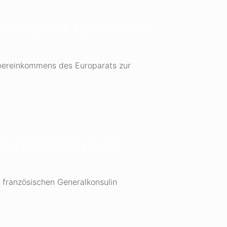
r Istanbul Konvention
bereinkommens des Europarats zur
-Württemberg zum
 französischen Generalkonsulin