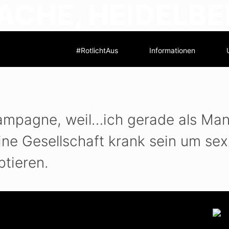
ACHE, HEIDELB
#RotlichtAus
Informationen
Kampagne, weil…ich gerade als Man
eine Gesellschaft krank sein um se
ptieren.